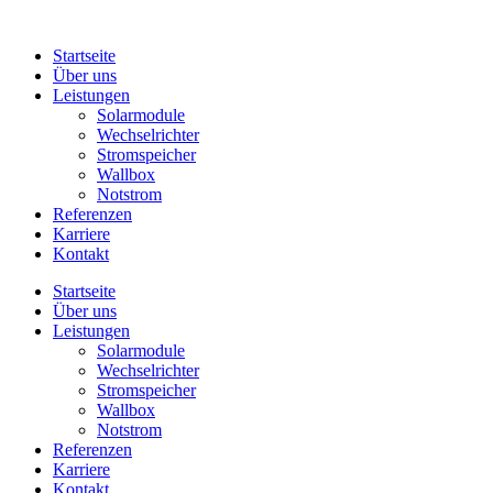
Zum
Inhalt
Startseite
springen
Über uns
Leistungen
Solarmodule
Wechselrichter
Stromspeicher
Wallbox
Notstrom
Referenzen
Karriere
Kontakt
Startseite
Über uns
Leistungen
Solarmodule
Wechselrichter
Stromspeicher
Wallbox
Notstrom
Referenzen
Karriere
Kontakt