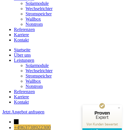
Solarmodule
Wechselrichter
Stromspeicher
Wallbox
Notstrom
Referenzen
Karriere
Kontakt
Startseite
Über uns
Leistungen
Kundenbewertungen und Erfahrungen zu
SOLARIS neue Energien GmbH
Solarmodule
Wechselrichter
Stromspeicher
SEHR GUT
%
100
Wallbox
Empfehlungen auf
Notstrom
ProvenExpert.com
Referenzen
5,00
/
4,91
Karriere
Kontakt
68
58
Bewertungen auf
Jetzt Angebot anfragen
1
Bewertungen von
ProvenExpert.com
anderen Quelle
→
Von Kunden bewertet
+4963738922300
Blick aufs ProvenExpert-Profil werfen